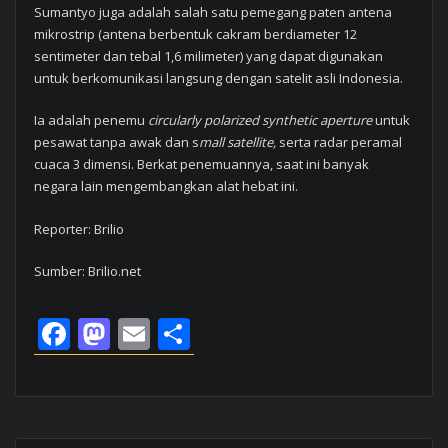
Sumantyo juga adalah salah satu pemegang paten antena
mikrostrip (antena berbentuk cakram berdiameter 12
sentimeter dan tebal 1,6 milimeter) yang dapat digunakan
untuk berkomunikasi langsung dengan satelit asli Indonesia.
Ia adalah penemu
circularly polarized synthetic aperture
untuk
pesawat tanpa awak dan s
mall satellite,
serta radar peramal
cuaca 3 dimensi. Berkat penemuannya, saat ini banyak
negara lain mengembangkan alat hebat ini.
Reporter: Brilio
Sumber: Brilio.net
Facebook
Mastodon
Email
Share